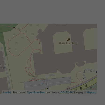
Leaflet
| Map data ©
OpenStreetMap
contributors,
CC-BY-SA
, Imagery ©
Mapbox