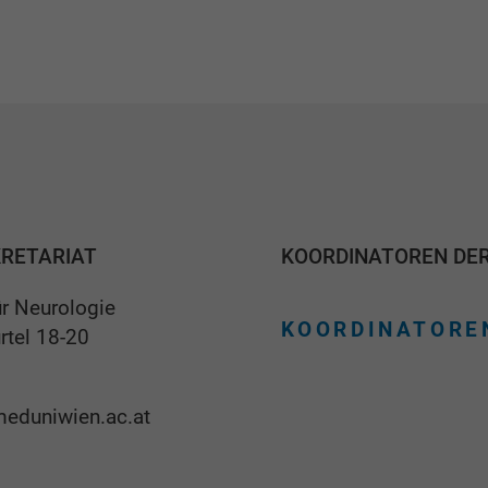
KRETARIAT
KOORDINATOREN DE
für Neurologie
KOORDINATORE
rtel 18-20
eduniwien.ac.at