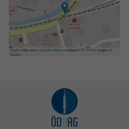
Leaflet
| Map data ©
OpenStreetMap
contributors,
CC-BY-SA
, Imagery ©
Mapbox