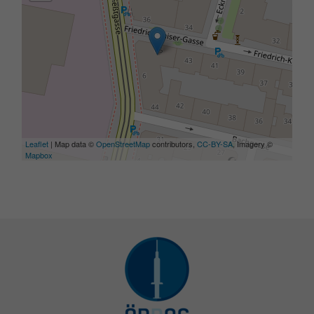
Leaflet
| Map data ©
OpenStreetMap
contributors,
CC-BY-SA
, Imagery ©
Mapbox