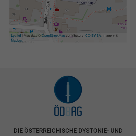
Leaflet
| Map data ©
OpenStreetMap
contributors,
CC-BY-SA
, Imagery ©
Mapbox
DIE ÖSTERREICHISCHE DYSTONIE- UND