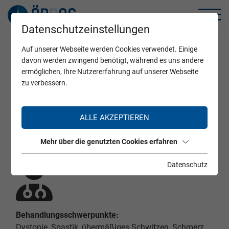
Datenschutzeinstellungen
Auf unserer Webseite werden Cookies verwendet. Einige
Home
Zertifizierte Ärzte
davon werden zwingend benötigt, während es uns andere
ermöglichen, Ihre Nutzererfahrung auf unserer Webseite
zu verbessern.
Univ. Prof. Dr. Michaela Pinter
ALLE AKZEPTIEREN
Mehr über die genutzten Cookies erfahren
Datenschutz
Behandlungsschwerpunkte:
Dystonie, Spastik, übermäßiges Schwitzen, Schmerz