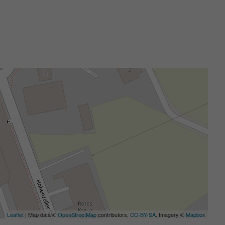
Leaflet
| Map data ©
OpenStreetMap
contributors,
CC-BY-SA
, Imagery ©
Mapbox