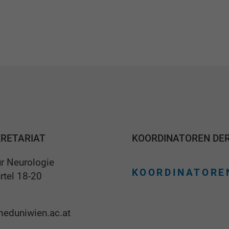
KRETARIAT
KOORDINATOREN DE
für Neurologie
KOORDINATORE
rtel 18-20
eduniwien.ac.at