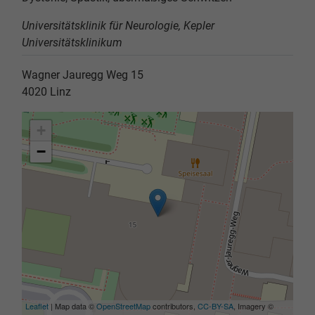
Universitätsklinik für Neurologie, Kepler
Universitätsklinikum
Wagner Jauregg Weg 15
4020
Linz
+
−
Leaflet
| Map data ©
OpenStreetMap
contributors,
CC-BY-SA
, Imagery ©