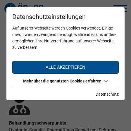
Datenschutzeinstellungen
Auf unserer Webseite werden Cookies verwendet. Einige
Home
Zertifizierte Ärzte
davon werden zwingend benötigt, während es uns andere
ermöglichen, Ihre Nutzererfahrung auf unserer Webseite
zu verbessern.
Prim. Dr. Jasmin Kechvar-Parast
ALLE AKZEPTIEREN
Mehr über die genutzten Cookies erfahren
Datenschutz
Behandlungsschwerpunkte:
Dystonie, Spastik, übermäßiges Schwitzen, Schmerz