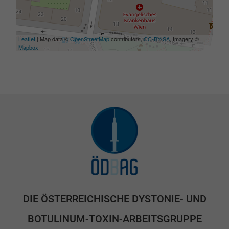
Leaflet
| Map data ©
OpenStreetMap
contributors,
CC-BY-SA
, Imagery ©
Mapbox
DIE ÖSTERREICHISCHE DYSTONIE- UND
BOTULINUM-TOXIN-ARBEITSGRUPPE