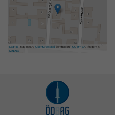
Leaflet
| Map data ©
OpenStreetMap
contributors,
CC-BY-SA
, Imagery ©
Mapbox