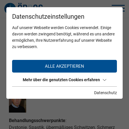
Datenschutzeinstellungen
Auf unserer Webseite werden Cookies verwendet. Einige
Home
Zertifizierte Ärzte
davon werden zwingend benötigt, während es uns andere
ermöglichen, Ihre Nutzererfahrung auf unserer Webseite
zu verbessern.
Dr. Heinrich K. Spiss
ALLE AKZEPTIEREN
Mehr über die genutzten Cookies erfahren
Datenschutz
Behandlungsschwerpunkte
:
Dystonie, Spastik, übermäßiges Schwitzen, Schmerz