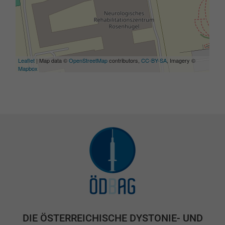
Leaflet
| Map data ©
OpenStreetMap
contributors,
CC-BY-SA
, Imagery ©
Mapbox
DIE ÖSTERREICHISCHE DYSTONIE- UND