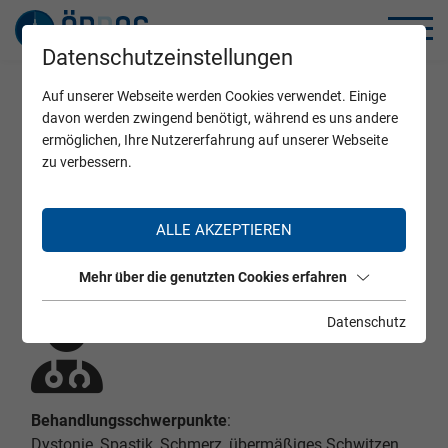
Datenschutzeinstellungen
Auf unserer Webseite werden Cookies verwendet. Einige
Home
Zertifizierte Ärzte
davon werden zwingend benötigt, während es uns andere
ermöglichen, Ihre Nutzererfahrung auf unserer Webseite
zu verbessern.
Dr. Fabienne Lehner
ALLE AKZEPTIEREN
Mehr über die genutzten Cookies erfahren
Datenschutz
Behandlungsschwerpunkte
:
Dystonie, Spastik, Schmerz, übermäßiges Schwitzen