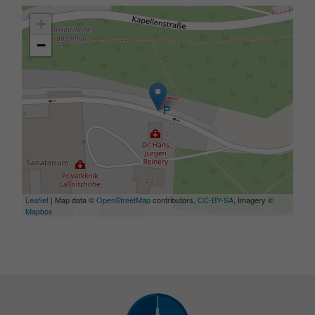
+
−
Leaflet
| Map data ©
OpenStreetMap
contributors,
CC-BY-SA
, Imagery ©
Mapbox